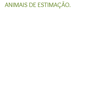
ANIMAIS DE ESTIMAÇÃO.
Voltar para o Menu
Tarifas
FIQUE ATENTO: ao traçar a sua rota digite
em seu GPS: Pousada Vila da Praia e não o
endereço, pois a numeração da rua não foi
mapeada corretamente
contato@pousadaviladapraia.com.br
(13) 3317-7679
(13) 99675-6150
Rua Francisco Chaves, 236
Centro - Bertioga - SP