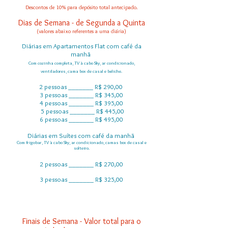
Descontos de 10% para depósito total antecipado.
Dias de Semana - de Segunda a Quinta
(valores abaixo referentes a uma diária)
Diárias em Apartamentos Flat com café da
manhã
Com cozinha completa, TV à cabo Sky, ar condicionado,
ventiladores, cama box de casal e beliche.
2 pessoas _______ R$ 290,00
3 pessoas _______ R$ 345,00
4 pessoas _______ R$ 395,00
5 pessoas _______ R$ 445,00
6 pessoas _______ R$ 495,00
Diárias em Suítes com café da manhã
Com frigobar, TV à cabo Sky, ar condicionado, camas box de casal e
solteiro.
2 pessoas _______ R$ 270,00
3 pessoas _______ R$ 325,00
Finais de Semana - Valor total para o