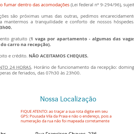
do fumar dentro das acomodações
(Lei federal nº 9-294/96), s
ujei
ções são próximas umas das outras, pedimos encarecidamen
ra mantermos a tranquilidade e conforto de nossos hóspede
23h00.
nto gratuito (
1 vaga por apartamento - algumas das vagas
 do carro na recepção).
ito e crédito.
NÃO ACEITAMOS CHEQUES.
NTO 24 HORAS
. Horário de funcionamento da recepção: doming
peras de feriados, das 07h30 às 23h00.
Nossa Localização
FIQUE ATENTO: ao traçar a sua rota digite em seu
GPS: Pousada Vila da Praia e não o endereço, pois a
numeração da rua não foi mapeada corretamente
.br
Rua Francisco Chaves, 236