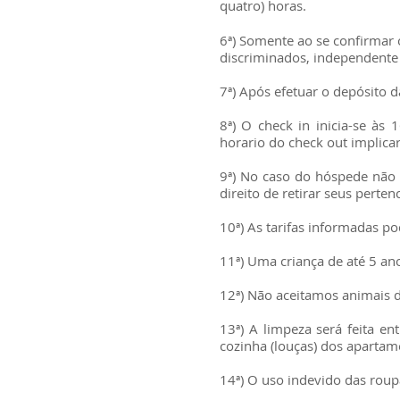
quatro) horas.
6ª) Somente ao se confirmar 
discriminados, independente 
7ª) Após efetuar o depósito 
8ª) O check in inicia-se à
horario do check out implica
9ª) No caso do hóspede não 
direito de retirar seus perte
10ª) As tarifas informadas po
11ª) Uma criança de até 5 an
12ª) Não aceitamos animais 
13ª)
A limpeza será feita en
cozinha (louças) dos apartam
14ª) O uso indevido das rou