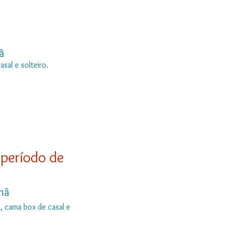
0
hã
sal e solteiro.
 período de
nhã
, cama box de casal e