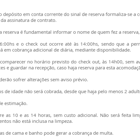
o depósito em conta corrente do sinal de reserva formaliza-se a 
da assinatura de contrato.
da reserva é fundamental informar o nome de quem fez a reserva, 
s 16:00hs e o check out ocorre até às 14:00hs, sendo que a p
rá em cobrança adicional de diária, mediante disponibilidade.
comparecer no horário previsto do check out, às 14h00, sem av
nces e guardar na recepção, caso haja reserva para esta acomodaç
derão sofrer alterações sem aviso prévio.
os de idade não será cobrada, desde que haja pelo menos 2 adult
de estimação.
tre as 10 e as 14 horas, sem custo adicional. Não será feita li
entos não está inclusa na limpeza.
pas de cama e banho pode gerar a cobrança de multa.