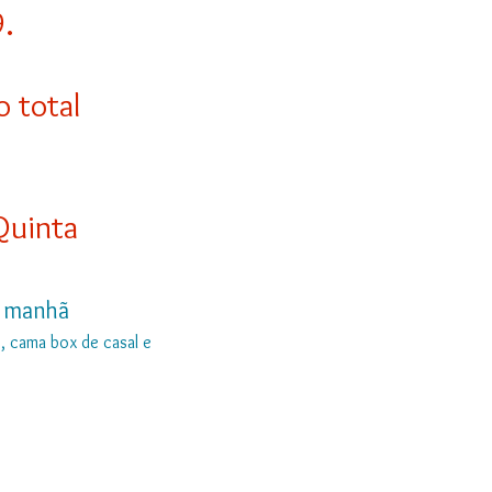
.
 total
Quinta
da manhã
, cama box de casal e