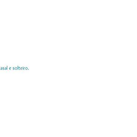
sal e solteiro.
s