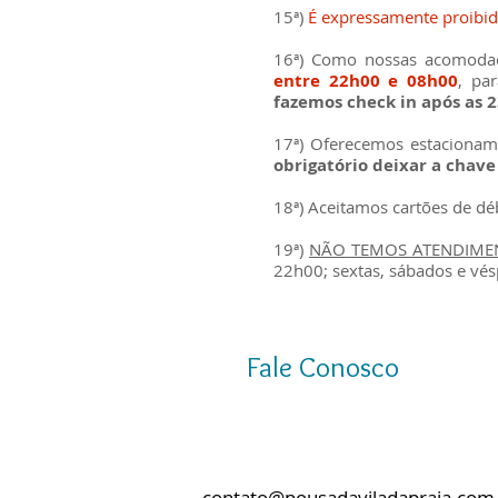
15ª)
É expressamente proibi
16ª) Como nossas acomoda
entre 22h00 e 08h00
, pa
fazemos check in após as 
17ª) Oferecemos estacioname
obrigatório deixar a chave
18ª) Aceitamos cartões de déb
19ª)
NÃO TEMOS ATENDIME
22h00; sextas, sábados e vés
Fale Conosco
contato@pousadaviladapraia.com