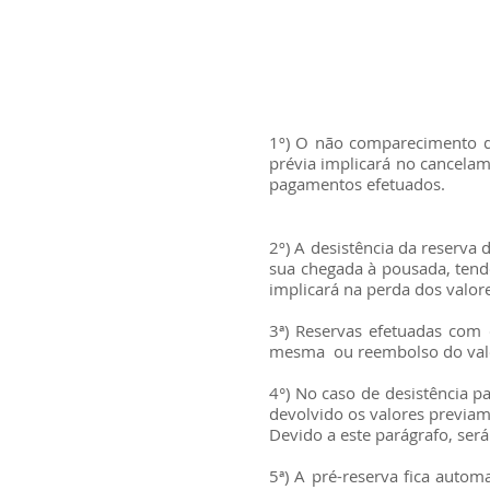
1º) O não comparecimento do
prévia implicará no cancela
pagamentos efetuados.
2º) A desistência da reserva 
sua chegada à pousada, tendo
implicará na perda dos valor
3ª) Reservas efetuadas com 
mesma ou reembolso do valo
4°) No caso de desistência p
devolvido os valores previa
Devido a este parágrafo, ser
5ª) A pré-reserva fica autom