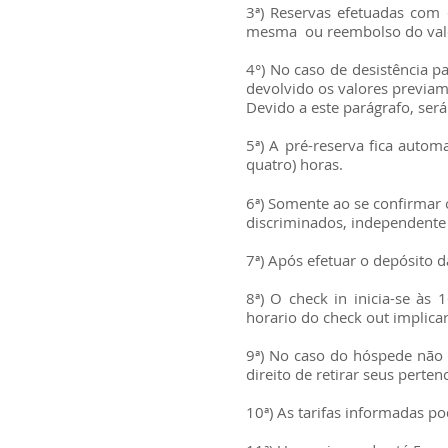
3ª) Reservas efetuadas com 
mesma ou reembolso do valo
4°) No caso de desistência p
devolvido os valores previa
Devido a este parágrafo, ser
5ª) A pré-reserva fica autom
quatro) horas.
6ª) Somente ao se confirmar 
discriminados, independente 
7ª) Após efetuar o depósito 
8ª) O check in inicia-se à
horario do check out implica
9ª) No caso do hóspede não 
direito de retirar seus perte
10ª) As tarifas informadas po