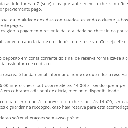
datas inferiores a 7 (sete) dias que antecedem o check in não 
r previamente pago.
arcial da totalidade dos dias contratados, estando o cliente já 
mente pagos.
á exigido o pagamento restante da totalidade no check in na pous
aticamente cancelada caso o depósito de reserva não seja efetu
o depósito em conta corrente do sinal de reserva formaliza-se a 
da assinatura de contrato.
da reserva é fundamental informar o nome de quem fez a reserva, 
s 16:00hs e o check out ocorre até às 14:00hs, sendo que a p
rá em cobrança adicional de diária, mediante disponibilidade.
comparecer no horário previsto do check out, às 14h00, sem av
nces e guardar na recepção, caso haja reserva para esta acomodaç
derão sofrer alterações sem aviso prévio.