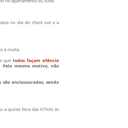
os no apartamento ou suíte.
mpeza no dia do check out e a
to à multa.
te que
todos façam silêncio
s.
Pelo mesmo motivo, não
 são enclausuradas, sendo
o a quinta feira das 07h30 às