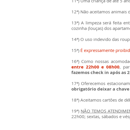
11ª) Uma criança de até 5 an
12ª) Não aceitamos animais 
13ª)
A limpeza será feita en
cozinha (louças) dos apartam
14ª) O uso indevido das rou
15ª)
É expressamente proibi
16ª) Como nossas acomoda
entre 22h00 e 08h00
, pa
fazemos check in após as 
17ª) Oferecemos estacioname
obrigatório deixar a chave
18ª) Aceitamos cartões de déb
19ª)
NÃO TEMOS ATENDIME
22h00; sextas, sábados e vés