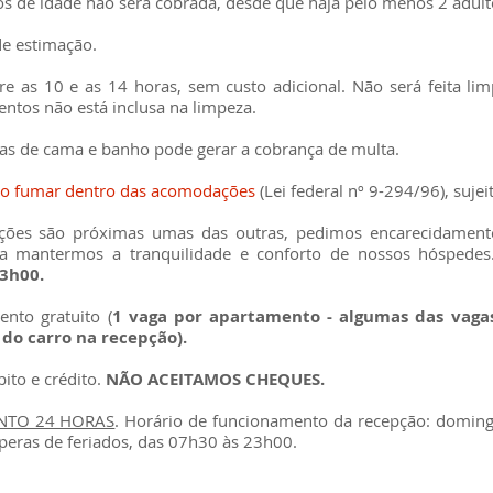
os de idade não será cobrada, desde que haja pelo menos 2 adult
de estimação.
tre as 10 e as 14 horas, sem custo adicional. Não será feita li
entos não está inclusa na limpeza.
pas de cama e banho pode gerar a cobrança de multa.
do fumar dentro das acomodações
(Lei federal nº 9-294/96), s
ujei
ções são próximas umas das outras, pedimos encarecidamen
ra mantermos a tranquilidade e conforto de nossos hóspede
23h00.
nto gratuito (
1 vaga por apartamento - algumas das vagas
 do carro na recepção).
ito e crédito.
NÃO ACEITAMOS CHEQUES.
NTO 24 HORAS
. Horário de funcionamento da recepção: doming
peras de feriados, das 07h30 às 23h00.